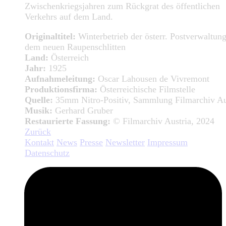
Zwischenkriegsjahren zum Rückgrat des öffentlichen
Verkehrs auf dem Land.
Originaltitel:
Winterbetrieb der österr. Postverwaltun
dem neuen Raupenschlitten
Land:
Österreich
Jahr:
1925
Aufnahmeleitung:
Oscar Lahousen de Vivremont
Produktionsfirma:
Österreichische Filmstelle
Quelle:
35mm Nitro-Positiv, Sammlung Filmarchiv Au
Musik:
Gerhard Gruber
Restaurierte Fassung:
© Filmarchiv Austria, 2024
Zurück
Kontakt
News
Presse
Newsletter
Impressum
Datenschutz